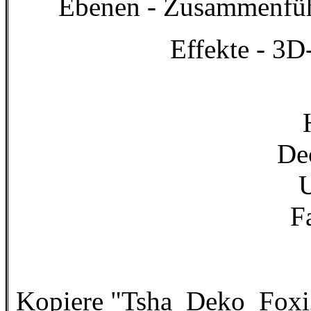
Ebenen - Zusammenfüh
Effekte - 3D
De
U
F
Kopiere "Tsha_Deko_Foxi2"