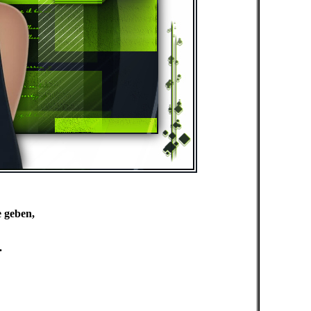
 geben,
.
n