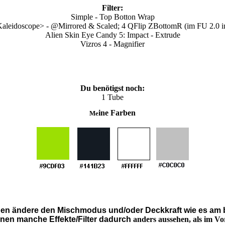
Filter:
Simple - Top Botton Wrap
leidoscope> - @Mirrored & Scaled; 4 QFlip ZBottomR (im FU 2.0 im
Alien Skin Eye Candy 5: Impact - Extrude
Vizros 4 - Magnifier
Du benötigst noch:
1 Tube
ine Farben
Me
en ändere den Mischmodus und/oder Deckkraft wie es am b
en manche Effekte/Filter dadurch
anders aussehen, als im Vo